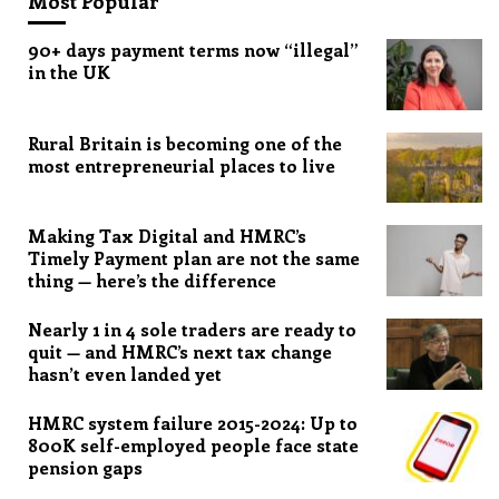
Most Popular
90+ days payment terms now “illegal”
in the UK
Rural Britain is becoming one of the
most entrepreneurial places to live
Making Tax Digital and HMRC’s
Timely Payment plan are not the same
thing — here’s the difference
Nearly 1 in 4 sole traders are ready to
quit — and HMRC’s next tax change
hasn’t even landed yet
HMRC system failure 2015-2024: Up to
800K self-employed people face state
pension gaps